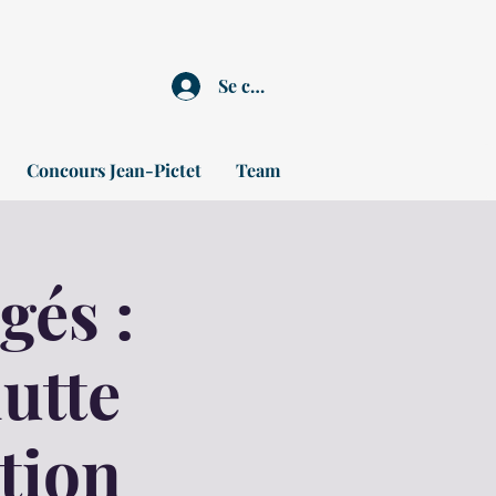
Se connecter
Concours Jean-Pictet
Team
gés :
lutte
tion