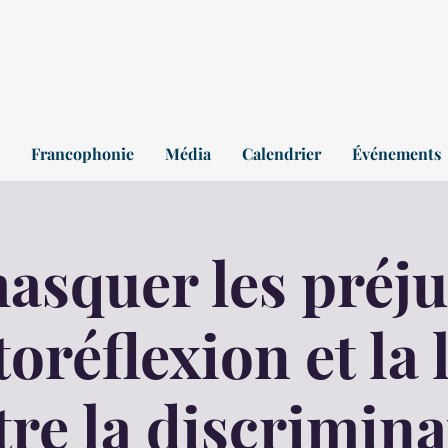
Francophonie
Média
Calendrier
Événements
squer les préju
toréflexion et la 
tre la discrimina