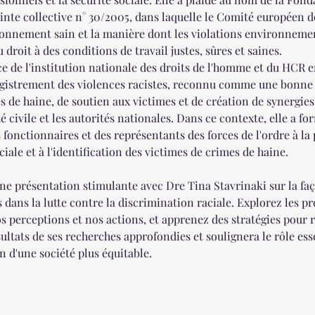
ainte collective n° 30/2005, dans laquelle le Comité européen de
ronnement sain et la manière dont les violations environnemen
 droit à des conditions de travail justes, sûres et saines.
e de l'institution nationale des droits de l'homme et du HCR en
gistrement des violences racistes, reconnu comme une bonne 
 de haine, de soutien aux victimes et de création de synergies 
é civile et les autorités nationales. Dans ce contexte, elle a for
onctionnaires et des représentants des forces de l'ordre à la p
iale et à l'identification des victimes de crimes de haine.
e présentation stimulante avec Dre Tina Stavrinaki sur la faç
s dans la lutte contre la discrimination raciale. Explorez les 
 perceptions et nos actions, et apprenez des stratégies pour re
ultats de ses recherches approfondies et soulignera le rôle esse
n d'une société plus équitable.