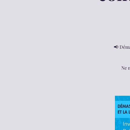
📢 Démas
Ne m