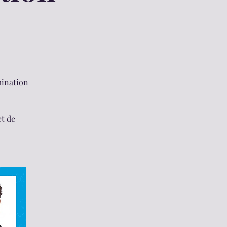
mination
et de