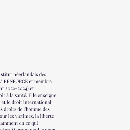
nstitut néerlandais des 
ur à RENFORCE et membre 
nt 2022-2024) et 
t à la santé. Elle enseigne 
et le droit international. 
es droits de l'homme des 
ur les victimes, la liberté 
otamment en ce qui 
ndation Marangopoulos pour 