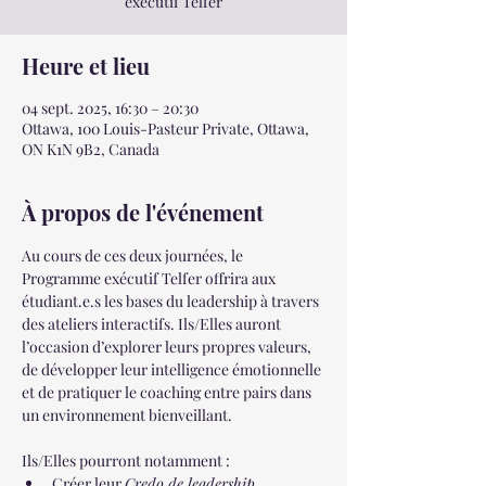
exécutif Telfer
Heure et lieu
04 sept. 2025, 16:30 – 20:30
Ottawa, 100 Louis-Pasteur Private, Ottawa,
ON K1N 9B2, Canada
À propos de l'événement
Au cours de ces deux journées, le 
Programme exécutif Telfer offrira aux 
étudiant.e.s les bases du leadership à travers 
des ateliers interactifs. Ils/Elles auront 
l’occasion d’explorer leurs propres valeurs, 
de développer leur intelligence émotionnelle 
et de pratiquer le coaching entre pairs dans 
un environnement bienveillant.
Ils/Elles pourront notamment :
Créer leur 
Credo de leadership