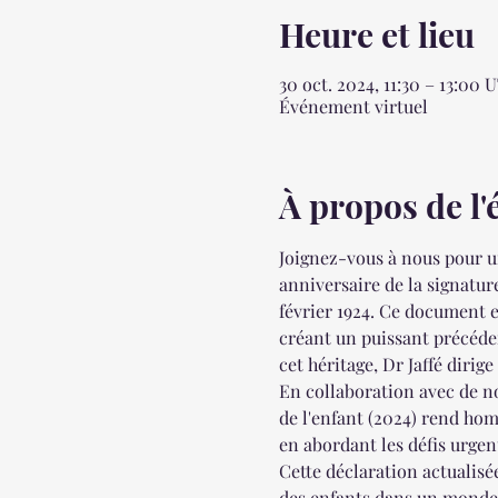
Heure et lieu
30 oct. 2024, 11:30 – 13:00
Événement virtuel
À propos de l
Joignez-vous à nous pour u
anniversaire de la signature
février 1924. Ce document e
créant un puissant précéde
cet héritage, Dr Jaffé dirig
En collaboration avec de no
de l'enfant (2024) rend homm
en abordant les défis urgent
Cette déclaration actualisé
des enfants dans un monde 