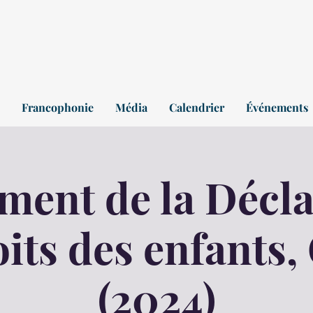
Francophonie
Média
Calendrier
Événements
ment de la Décla
oits des enfants,
(2024)