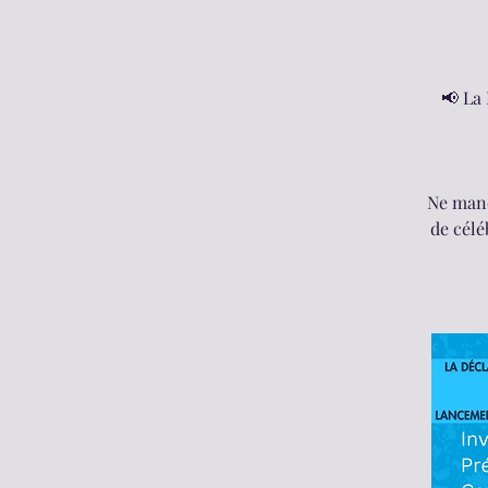
📢 La 
Ne manq
de célé